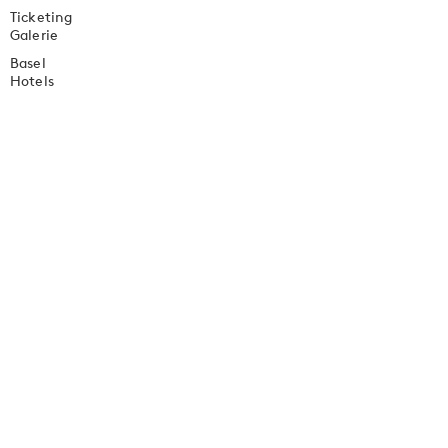
Ticketing
Galerie
Basel
Hotels
Sponsoring
Schwimmarena
Kontakt
LIVE
Anreise
News
Follow us on: